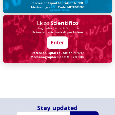
Decree on Equal Education N. 338
Mechanographic Code: MITF005006
Liceo
Scientifico
Integr. Informatica & Economia
Potenziamento madrelingua Inglese
Enter
Decree on Equal Education N. 1717
Mechanographic Code: MIPSTF500R
Stay updated