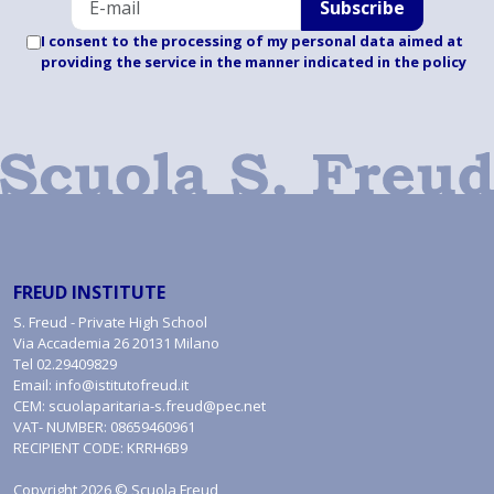
Subscribe
I consent to the processing of my personal data aimed at
providing the service in the manner indicated
in the policy
FREUD INSTITUTE
S. Freud - Private High School
Via Accademia 26 20131 Milano
Tel
02.29409829
Email:
info@istitutofreud.it
CEM:
scuolaparitaria-s.freud@pec.net
VAT- NUMBER: 08659460961
RECIPIENT CODE: KRRH6B9
Copyright 2026 © Scuola Freud