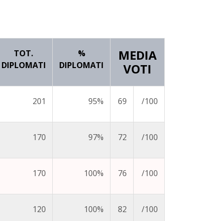
MEDIA
TOT.
%
DIPLOMATI
DIPLOMATI
VOTI
201
95%
69
/100
170
97%
72
/100
170
100%
76
/100
120
100%
82
/100