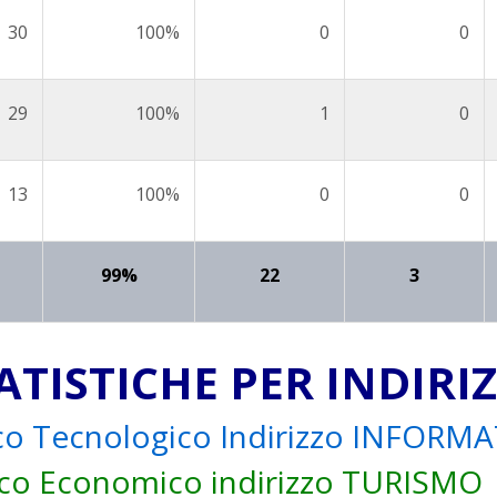
30
100%
0
0
29
100%
1
0
13
100%
0
0
99%
22
3
ATISTICHE PER INDIRI
nico Tecnologico Indirizzo INFORM
nico Economico indirizzo TURISMO