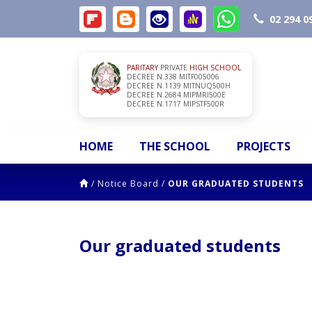
02 294 0
PARITARY
PRIVATE
HIGH SCHOOL
DECREE N.338 MITF005006
DECREE N.1139 MITNUQ500H
DECREE N.2684 MIPMRI500E
DECREE N.1717 MIPSTF500R
HOME
THE SCHOOL
PROJECTS
/
Notice Board
/
OUR GRADUATED STUDENTS
Our graduated students