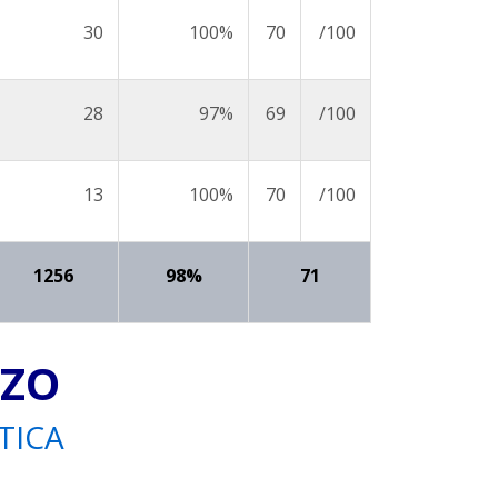
30
100%
70
/100
28
97%
69
/100
13
100%
70
/100
1256
98%
71
ZZO
ATICA