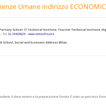
 Scienze Umane indirizzo ECONOMI
- Paritary School: IT Technical Institute, Tourism Technical Institute,
 – Tel.
02.29409829
–
www.istitutofreud.it
h School, Social and Economic Address Milan
tudenti, il clima sereno e la preparazione fornita. È stato un percorso form