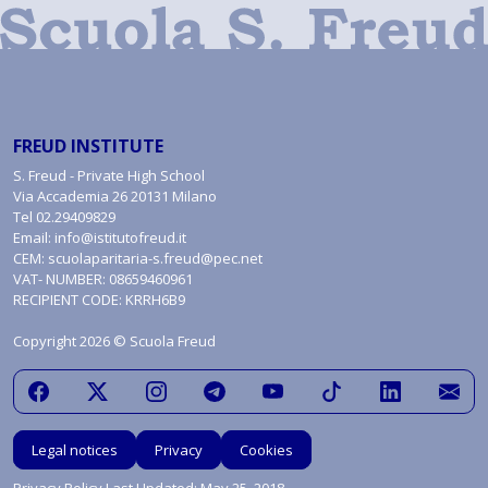
FREUD INSTITUTE
S. Freud - Private High School
Via Accademia 26 20131 Milano
Tel
02.29409829
Email:
info@istitutofreud.it
CEM:
scuolaparitaria-s.freud@pec.net
VAT- NUMBER: 08659460961
RECIPIENT CODE: KRRH6B9
Copyright 2026 © Scuola Freud
Legal notices
Privacy
Cookies